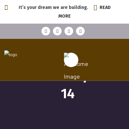
It’s your dream we are building.
READ
MORE
! БЕЗ РУБРИКИ
November 28, 2025
/
/
0 Comments
anadrol 50 precio
14